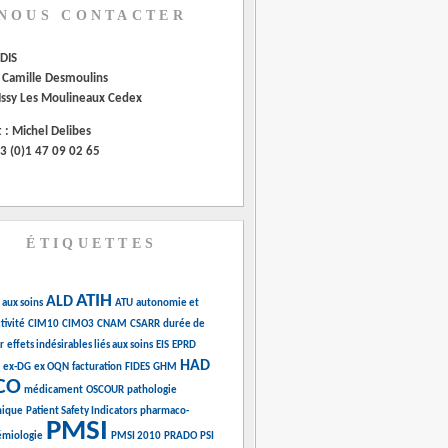
NOUS CONTACTER
DIS
 Camille Desmoulins
Issy Les Moulineaux Cedex
 : Michel Delibes
33 (0)1 47 09 02 65
ÉTIQUETTES
ATIH
ALD
 aux soins
ATU
autonomie et
tivité
CIM10
CIMO3
CNAM
CSARR
durée de
r
effets indésirables liés aux soins
EIS
EPRD
HAD
ex-DG
ex OQN
facturation
FIDES
GHM
CO
médicament
OSCOUR
pathologie
nique
Patient Safety Indicators
pharmaco-
PMSI
émiologie
PMSI 2010
PRADO
PSI