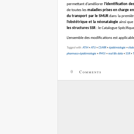
permettant d’améliorer
l’identification d
de toutes les
maladies prises en charge en 
du transport par le SMUR
dans la première
l’obstétrique et la néonatalogie
ainsi que 
les structures SSR
: le Catalogue Spécifiq
L’ensemble des modifications est applicab
Tagged with:
ATIH
•
ATU
•
CSARR
•
épidémiologie
•
étab
pharmaco-épidémiologie
•
PMSI
•
real life data
•
SSR
•
0
Comments