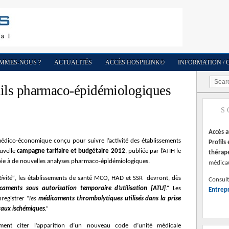
OMMES-NOUS ?
ACTUALITÉS
ACCÈS HOSPILINK©
INFORMATION / 
ils pharmaco-épidémiologiques
S
Accès 
médico-économique conçu pour suivre l’activité des établissements
Profils
ouvelle
campagne tarifaire et budgétaire 2012
, publiée par l’ATIH le
thérap
ie à de nouvelles analyses pharmaco-épidémiologiques.
médica
ivité”
, les établissements de santé MCO, HAD et SSR devront, dès
Consult
caments sous autorisation temporaire d’utilisation [ATU]
.”
Les
Entrepr
registrer “
les
médicaments thrombolytiques utilisés dans la prise
braux ischémiques
.”
ent citer l’apparition d’un nouveau code d’unité médicale